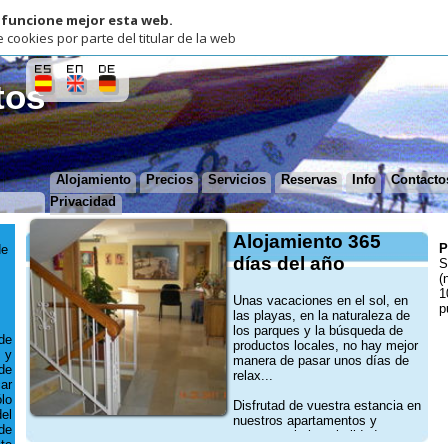
one mejor esta web.
por parte del titular de la web
Alojamiento
Precios
Servicios
Reservas
Info
Contactos
Cine Nerja
Privacidad
Alojamiento 365
Pago anticipado
días del año
Si reservas con 
(no-reembolsable
10% sobre los pr
Unas vacaciones en el sol, en
publicados.
las playas, en la naturaleza de
los parques y la búsqueda de
productos locales, no hay mejor
manera de pasar unos días de
relax...
Disfrutad de vuestra estancia en
nuestros apartamentos y
encontrareis hospitalidad y
muchos consejos sobre rutas a
realizar o lugares para visitar.