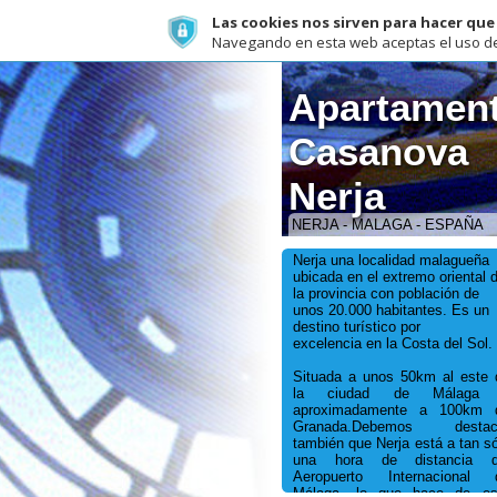
Las cookies nos sirven para hacer que funci
Navegando en esta web aceptas el uso de cookies 
Apartamentos
Casanova
Nerja
NERJA - MALAGA - ESPAÑA
Nerja una localidad malagueña
ubicada en el extremo oriental de
la provincia con población de
unos 20.000 habitantes. Es un
destino turístico por
excelencia en la Costa del Sol.
Situada a unos 50km al este de
la ciudad de Málaga y
aproximadamente a 100km de
Granada.Debemos destacar
también que Nerja está a tan sólo
una hora de distancia del
Aeropuerto Internacional de
Málaga, lo que hace de este
lugar un destino con muy fácil
Bienvenidos
acceso. Para alcanzarla tome la
E-15/A-7 en dirección Motril y